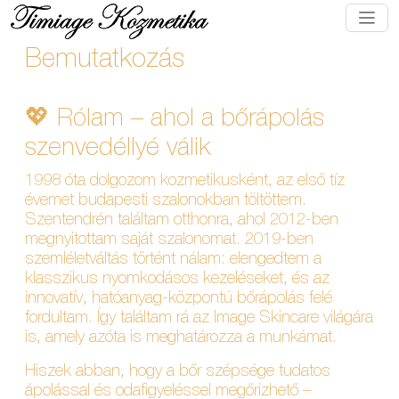
Bemutatkozás
💖 Rólam – ahol a bőrápolás
szenvedéllyé válik
1998 óta dolgozom kozmetikusként, az első tíz
évemet budapesti szalonokban töltöttem.
Szentendrén találtam otthonra, ahol 2012-ben
megnyitottam saját szalonomat. 2019-ben
szemléletváltás történt nálam: elengedtem a
klasszikus nyomkodásos kezeléseket, és az
innovatív, hatóanyag-központú bőrápolás felé
fordultam. Így találtam rá az Image Skincare világára
is, amely azóta is meghatározza a munkámat.
Hiszek abban, hogy a bőr szépsége tudatos
ápolással és odafigyeléssel megőrizhető –