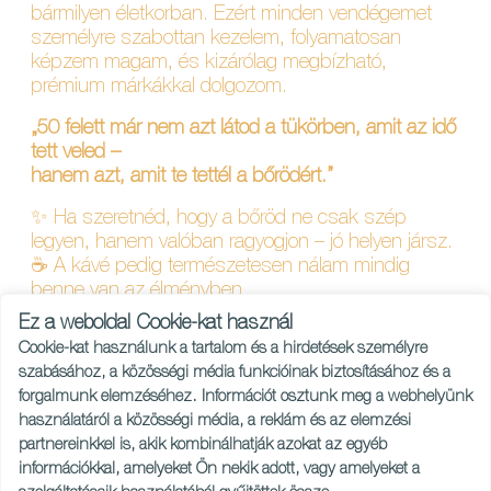
bármilyen életkorban. Ezért minden vendégemet
személyre szabottan kezelem, folyamatosan
képzem magam, és kizárólag megbízható,
prémium márkákkal dolgozom.
„50 felett már nem azt látod a tükörben, amit az idő
tett veled –
hanem azt, amit te tettél a bőrödért.”
✨ Ha szeretnéd, hogy a bőröd ne csak szép
legyen, hanem valóban ragyogjon – jó helyen jársz.
☕ A kávé pedig természetesen nálam mindig
benne van az élményben.
Ez a weboldal Cookie-kat használ
Szeretettel várlak a Timiage Kozmetikában,
Cookie-kat használunk a tartalom és a hirdetések személyre
Szentendrén!
💖
szabásához, a közösségi média funkcióinak biztosításához és a
forgalmunk elemzéséhez. Információt osztunk meg a webhelyünk
használatáról a közösségi média, a reklám és az elemzési
partnereinkkel is, akik kombinálhatják azokat az egyéb
információkkal, amelyeket Ön nekik adott, vagy amelyeket a
Adatvédelmi és kezelési szabályzat