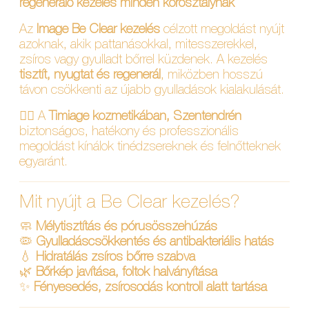
regeneráló kezelés minden korosztálynak
Az
Image Be Clear kezelés
célzott megoldást nyújt
azoknak, akik pattanásokkal, mitesszerekkel,
zsíros vagy gyulladt bőrrel küzdenek. A kezelés
tisztít, nyugtat és regenerál
, miközben hosszú
távon csökkenti az újabb gyulladások kialakulását.
💆‍♀️ A
Timiage kozmetikában, Szentendrén
biztonságos, hatékony és professzionális
megoldást kínálok tinédzsereknek és felnőtteknek
egyaránt.
Mit nyújt a Be Clear kezelés?
🧼
Mélytisztítás és pórusösszehúzás
🦠
Gyulladáscsökkentés és antibakteriális hatás
💧
Hidratálás zsíros bőrre szabva
🌿
Bőrkép javítása, foltok halványítása
✨
Fényesedés, zsírosodás kontroll alatt tartása