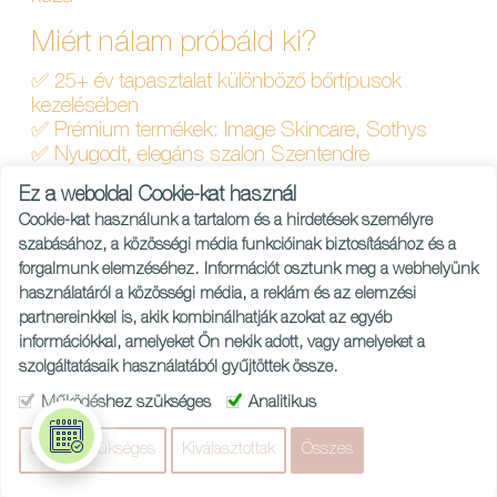
Miért nálam próbáld ki?
✅ 25+ év tapasztalat különböző bőrtípusok
kezelésében
✅ Prémium termékek: Image Skincare, Sothys
✅ Nyugodt, elegáns szalon Szentendre
központjában
Ez a weboldal Cookie-kat használ
✅ Minden vendégre figyelek – nincs futószalag,
Cookie-kat használunk a tartalom és a hirdetések személyre
csak figyelem
szabásához, a közösségi média funkcióinak biztosításához és a
forgalmunk elemzéséhez. Információt osztunk meg a webhelyünk
használatáról a közösségi média, a reklám és az elemzési
partnereinkkel is, akik kombinálhatják azokat az egyéb
információkkal, amelyeket Ön nekik adott, vagy amelyeket a
Adatvédelmi és kezelési szabályzat
szolgáltatásaik használatából gyűjtöttek össze.
Adatkezelési tájékoztató
Működéshez szükséges
Adatvédelmi incidens jegyzőkönyv minta
Analitikus