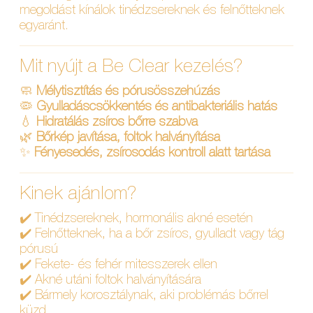
megoldást kínálok tinédzsereknek és felnőtteknek
egyaránt.
Mit nyújt a Be Clear kezelés?
🧼
Mélytisztítás és pórusösszehúzás
🦠
Gyulladáscsökkentés és antibakteriális hatás
💧
Hidratálás zsíros bőrre szabva
🌿
Bőrkép javítása, foltok halványítása
✨
Fényesedés, zsírosodás kontroll alatt tartása
Kinek ajánlom?
✔️ Tinédzsereknek, hormonális akné esetén
✔️ Felnőtteknek, ha a bőr zsíros, gyulladt vagy tág
pórusú
✔️ Fekete- és fehér mitesszerek ellen
✔️ Akné utáni foltok halványítására
✔️ Bármely korosztálynak, aki problémás bőrrel
küzd