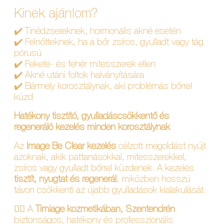
Kinek ajánlom?
✔️ Tinédzsereknek, hormonális akné esetén
✔️ Felnőtteknek, ha a bőr zsíros, gyulladt vagy tág
pórusú
✔️ Fekete- és fehér mitesszerek ellen
✔️ Akné utáni foltok halványítására
✔️ Bármely korosztálynak, aki problémás bőrrel
küzd
Hatékony tisztító, gyulladáscsökkentő és
regeneráló kezelés minden korosztálynak
Az
Image Be Clear kezelés
célzott megoldást nyújt
azoknak, akik pattanásokkal, mitesszerekkel,
zsíros vagy gyulladt bőrrel küzdenek. A kezelés
tisztít, nyugtat és regenerál
, miközben hosszú
távon csökkenti az újabb gyulladások kialakulását.
💆‍♀️ A
Timiage kozmetikában, Szentendrén
biztonságos, hatékony és professzionális