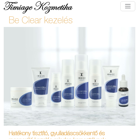
Be Clear kezelés
Hatékony tisztító, gyulladáscsökkentő és