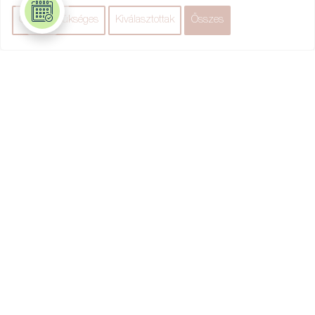
🌿 Selymes textúrák és relaxáló masszázs
✨ Azonnali komfortérzet és bőrsimítás
🌸 Érzékeny, vízhiányos bőrre is tökéletes
👩‍🔬 Kinek ajánlom?
✔️ Vízhiányos, feszülő, fakó bőrre
✔️ 25+, 35+, 45+, 55+ – minden korosztálynak
✔️ Stresszes, kiszáradt, dehidratált bőr esetén
✔️ Minden évszakban, különösen nyáron és télen
✔️ Érzékeny bőrre is kíméletes, luxusélmény
🎁 Miért válassz engem?
✅ 25+ év tapasztalat a professzionális francia
kozmetikában
✅ Sothys hivatalos protokoll szerint dolgozom
✅ Nyugodt, exkluzív környezet Szentendre belvárosában
✅ Személyre szabott kezelési terv és utóápolási
tanácsadás