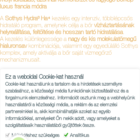
Mélyhidratálás, azonnali komfortérzet és ragyogó bőrkép –
luxus francia módra
A
Sothys Hydra³ Ha⁴
kezelés egy intenzív, többlépcsős
hidratáló program, amelynek célja a bőr
vízháztartásának
helyreállítása, feltöltése és hosszan tartó hidratálása
.
A kezelés különlegessége a
nagy és kis molekulatömegű
hialuronsav
kombinációja, valamint egy egyedülálló Sothys
komplex, amely aktiválja a bőr saját vízmegőrző
mechanizmusait.
💆‍♀️ A Timiage Kozmetikában ezt a kezelést minden
Ez a weboldal Cookie-kat használ
vendéghez igazítva végzem, így a bőröd nemcsak
Cookie-kat használunk a tartalom és a hirdetések személyre
felfrissül, hanem belülről is tartósan hidratálttá és
szabásához, a közösségi média funkcióinak biztosításához és a
ragyogóvá válik.
forgalmunk elemzéséhez. Információt osztunk meg a webhelyünk
használatáról a közösségi média, a reklám és az elemzési
💦 Mit tud ez a luxus hidratáló kezelés?
partnereinkkel is, akik kombinálhatják azokat az egyéb
információkkal, amelyeket Ön nekik adott, vagy amelyeket a
💧 4 féle hialuronsav a mély és felszíni hidratálásért
szolgáltatásaik használatából gyűjtöttek össze.
🧬 Sothys intelligens hidratáló komplex a hosszan tartó
hatásért
Működéshez szükséges
Analitikus